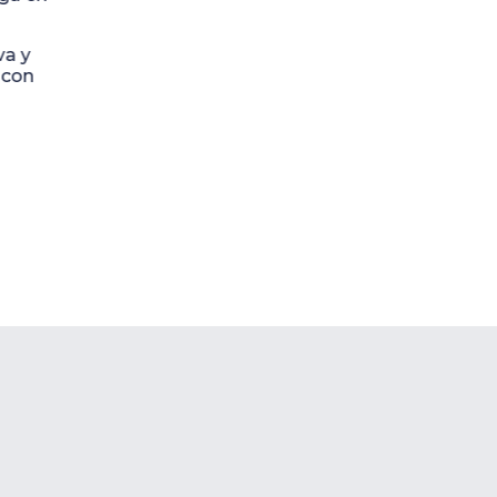
va y
 con