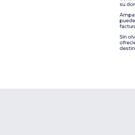
su dom
Ampara
puede
factur
Sin ol
ofreci
destin