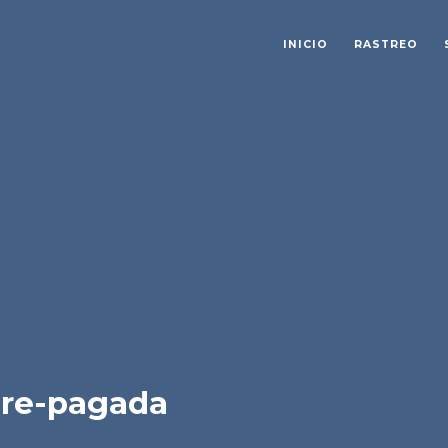
INICIO
RASTREO
pre-pagada