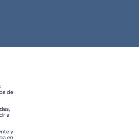
s
dos de
das,
ir a
ente y
ega en