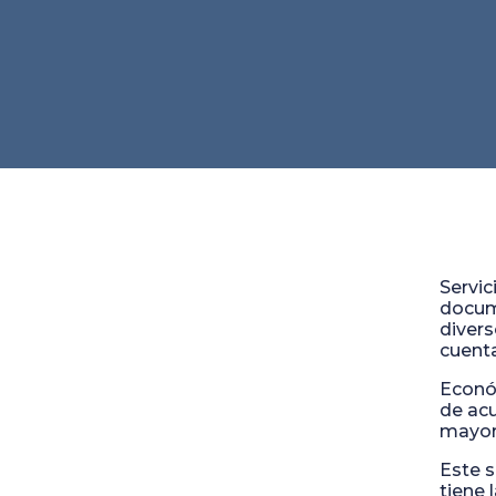
Servi
docume
divers
cuenta
Económ
de acu
mayor
Este s
tiene 